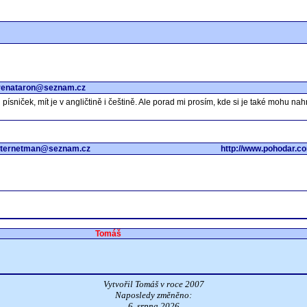
renataron@seznam.cz
sniček, mít je v angličtině i češtině. Ale porad mi prosím, kde si je také mohu nahrá
nternetman@seznam.cz
http://www.pohodar.c
Tomáš
Vytvořil Tomáš v roce 2007
Naposledy změněno:
6. srpna 2026