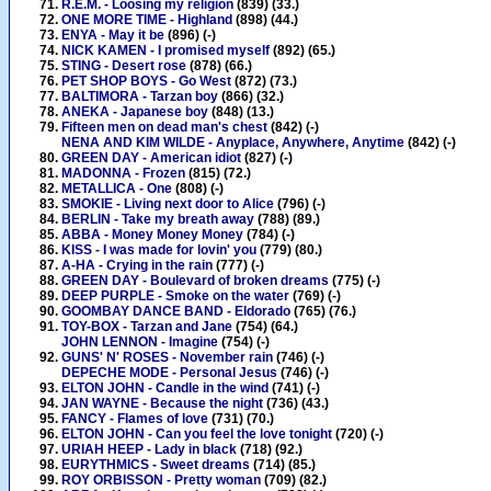
R.E.M. - Loosing my religion
(839) (33.)
ONE MORE TIME - Highland
(898) (44.)
ENYA - May it be
(896) (-)
NICK KAMEN - I promised myself
(892) (65.)
STING - Desert rose
(878) (66.)
PET SHOP BOYS - Go West
(872) (73.)
BALTIMORA - Tarzan boy
(866) (32.)
ANEKA - Japanese boy
(848) (13.)
Fifteen men on dead man's chest
(842) (-)
NENA AND KIM WILDE - Anyplace, Anywhere, Anytime
(842) (-)
GREEN DAY - American idiot
(827) (-)
MADONNA - Frozen
(815) (72.)
METALLICA - One
(808) (-)
SMOKIE - Living next door to Alice
(796) (-)
BERLIN - Take my breath away
(788) (89.)
ABBA - Money Money Money
(784) (-)
KISS - I was made for lovin' you
(779) (80.)
A-HA - Crying in the rain
(777) (-)
GREEN DAY - Boulevard of broken dreams
(775) (-)
DEEP PURPLE - Smoke on the water
(769) (-)
GOOMBAY DANCE BAND - Eldorado
(765) (76.)
TOY-BOX - Tarzan and Jane
(754) (64.)
JOHN LENNON - Imagine
(754) (-)
GUNS' N' ROSES - November rain
(746) (-)
DEPECHE MODE - Personal Jesus
(746) (-)
ELTON JOHN - Candle in the wind
(741) (-)
JAN WAYNE - Because the night
(736) (43.)
FANCY - Flames of love
(731) (70.)
ELTON JOHN - Can you feel the love tonight
(720) (-)
URIAH HEEP - Lady in black
(718) (92.)
EURYTHMICS - Sweet dreams
(714) (85.)
ROY ORBISSON - Pretty woman
(709) (82.)