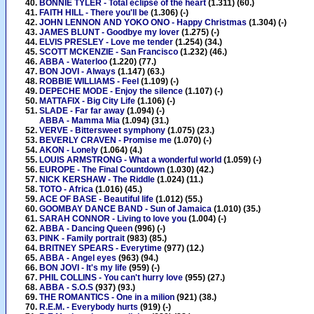
BONNIE TYLER - Total eclipse of the heart
(1.311) (60.)
FAITH HILL - There you'll be
(1.306) (-)
JOHN LENNON AND YOKO ONO - Happy Christmas
(1.304) (-)
JAMES BLUNT - Goodbye my lover
(1.275) (-)
ELVIS PRESLEY - Love me tender
(1.254) (34.)
SCOTT MCKENZIE - San Francisco
(1.232) (46.)
ABBA - Waterloo
(1.220) (77.)
BON JOVI - Always
(1.147) (63.)
ROBBIE WILLIAMS - Feel
(1.109) (-)
DEPECHE MODE - Enjoy the silence
(1.107) (-)
MATTAFIX - Big City Life
(1.106) (-)
SLADE - Far far away
(1.094) (-)
ABBA - Mamma Mia
(1.094) (31.)
VERVE - Bittersweet symphony
(1.075) (23.)
BEVERLY CRAVEN - Promise me
(1.070) (-)
AKON - Lonely
(1.064) (4.)
LOUIS ARMSTRONG - What a wonderful world
(1.059) (-)
EUROPE - The Final Countdown
(1.030) (42.)
NICK KERSHAW - The Riddle
(1.024) (11.)
TOTO - Africa
(1.016) (45.)
ACE OF BASE - Beautiful life
(1.012) (55.)
GOOMBAY DANCE BAND - Sun of Jamaica
(1.010) (35.)
SARAH CONNOR - Living to love you
(1.004) (-)
ABBA - Dancing Queen
(996) (-)
PINK - Family portrait
(983) (85.)
BRITNEY SPEARS - Everytime
(977) (12.)
ABBA - Angel eyes
(963) (94.)
BON JOVI - It's my life
(959) (-)
PHIL COLLINS - You can't hurry love
(955) (27.)
ABBA - S.O.S
(937) (93.)
THE ROMANTICS - One in a milion
(921) (38.)
R.E.M. - Everybody hurts
(919) (-)