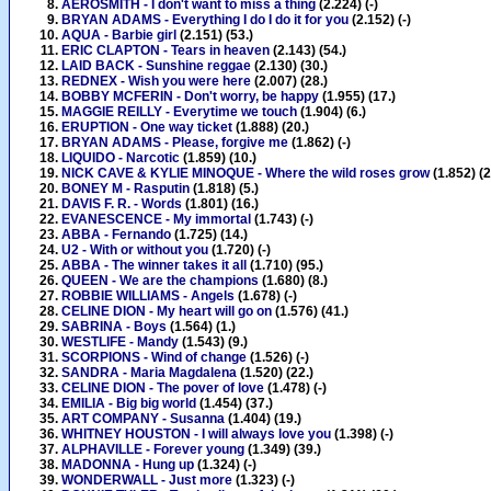
AEROSMITH - I don't want to miss a thing
(2.224) (-)
BRYAN ADAMS - Everything I do I do it for you
(2.152) (-)
AQUA - Barbie girl
(2.151) (53.)
ERIC CLAPTON - Tears in heaven
(2.143) (54.)
LAID BACK - Sunshine reggae
(2.130) (30.)
REDNEX - Wish you were here
(2.007) (28.)
BOBBY MCFERIN - Don't worry, be happy
(1.955) (17.)
MAGGIE REILLY - Everytime we touch
(1.904) (6.)
ERUPTION - One way ticket
(1.888) (20.)
BRYAN ADAMS - Please, forgive me
(1.862) (-)
LIQUIDO - Narcotic
(1.859) (10.)
NICK CAVE & KYLIE MINOQUE - Where the wild roses grow
(1.852) (2
BONEY M - Rasputin
(1.818) (5.)
DAVIS F. R. - Words
(1.801) (16.)
EVANESCENCE - My immortal
(1.743) (-)
ABBA - Fernando
(1.725) (14.)
U2 - With or without you
(1.720) (-)
ABBA - The winner takes it all
(1.710) (95.)
QUEEN - We are the champions
(1.680) (8.)
ROBBIE WILLIAMS - Angels
(1.678) (-)
CELINE DION - My heart will go on
(1.576) (41.)
SABRINA - Boys
(1.564) (1.)
WESTLIFE - Mandy
(1.543) (9.)
SCORPIONS - Wind of change
(1.526) (-)
SANDRA - Maria Magdalena
(1.520) (22.)
CELINE DION - The pover of love
(1.478) (-)
EMILIA - Big big world
(1.454) (37.)
ART COMPANY - Susanna
(1.404) (19.)
WHITNEY HOUSTON - I will always love you
(1.398) (-)
ALPHAVILLE - Forever young
(1.349) (39.)
MADONNA - Hung up
(1.324) (-)
WONDERWALL - Just more
(1.323) (-)