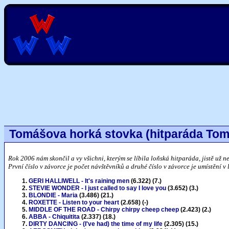
Tomášova horká stovka (hitparáda Tomá
Rok 2006 nám skončil a vy všichni, kterým se líbila loňská hitparáda, jistě už n
První číslo v závorce je počet návštěvníků a druhé číslo v závorce je umístění 
GERI HALLIWELL - It's raining men
(6.322) (7.)
STEVIE WONDER - I just called to say I love you
(3.652) (3.)
BLONDIE - Maria
(3.486) (21.)
ROXETTE - Listen to your heart
(2.658) (-)
MIDDLE OF THE ROAD - Chirpy chirpy cheep cheep
(2.423) (2.)
ABBA - Chiquitita
(2.337) (18.)
DIRTY DANCING - (I've had) the time of my life
(2.305) (15.)