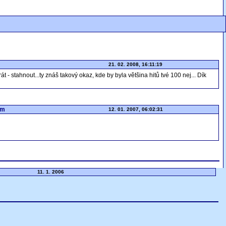
21. 02. 2008, 16:11:19
t - stahnout...ty znáš takový okaz, kde by byla většina hitů tvé 100 nej... Dík
om
12. 01. 2007, 06:02:31
11. 1. 2006