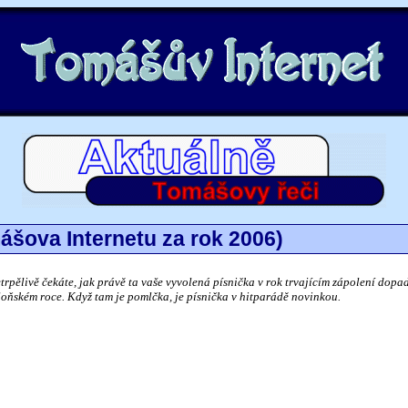
šova Internetu za rok 2006)
etrpělivě čekáte, jak právě ta vaše vyvolená písnička v rok trvajícím zápolení dopad
v loňském roce. Když tam je pomlčka, je písnička v hitparádě novinkou.