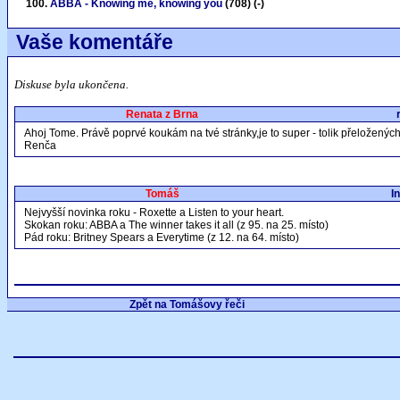
ABBA - Knowing me, knowing you
(708) (-)
Vaše komentáře
Diskuse byla ukončena.
Renata z Brna
Ahoj Tome. Právě poprvé koukám na tvé stránky,je to super - tolik přeložených pí
Renča
Tomáš
I
Nejvyšší novinka roku - Roxette a Listen to your heart.
Skokan roku: ABBA a The winner takes it all (z 95. na 25. místo)
Pád roku: Britney Spears a Everytime (z 12. na 64. místo)
Zpět na Tomášovy řeči