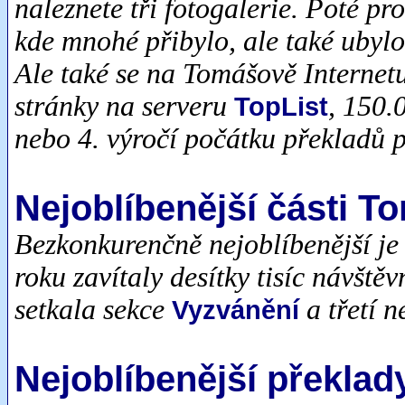
naleznete tři fotogalerie. Poté p
kde mnohé přibylo, ale také ubylo
Ale také se na Tomášově Internetu
stránky na serveru
, 150.
TopList
nebo 4. výročí počátku překladů 
Nejoblíbenější části T
Bezkonkurenčně nejoblíbenější je
roku zavítaly desítky tisíc návšt
setkala sekce
a třetí n
Vyzvánění
Nejoblíbenější překlad