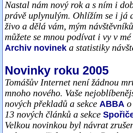
Nastal nám nový rok a s ním i dob
právě uplynulým. Ohlížím se i já 
živo a dělá vám, mým návštěvníků
můžete se mnou podívat i vy v mé
a statistiky návš
Archiv novinek
Novinky roku 2005
Tomášův Internet není žádnou mrt
mnoho nového. Vaše nejoblíbeněj
nových překladů a sekce
o 
ABBA
13 nových článků a sekce
Spořič
Velkou novinkou byl návrat zruše