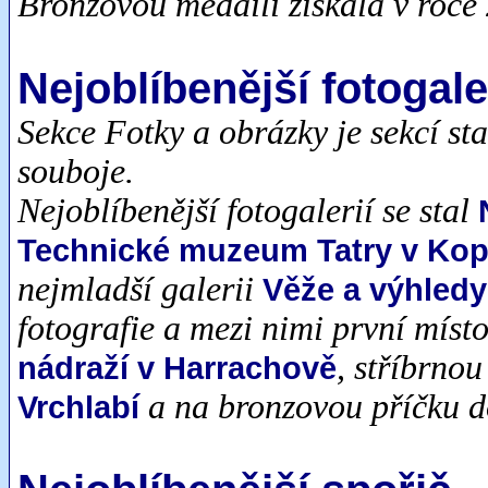
Bronzovou medaili získala v roce
Nejoblíbenější fotogale
Sekce Fotky a obrázky je sekcí sta
souboje.
Nejoblíbenější fotogalerií se stal
Technické muzeum Tatry v Kopř
nejmladší galerii
Věže a výhledy
fotografie a mezi nimi první míst
, stříbrnou
nádraží v Harrachově
a na bronzovou příčku d
Vrchlabí