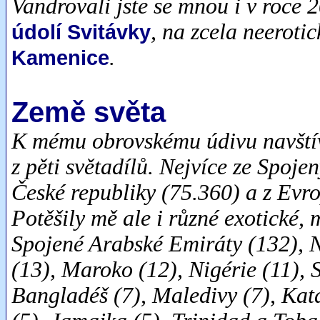
Vandrovali jste se mnou i v roce 
, na zcela neeroti
údolí Svitávky
.
Kamenice
Země světa
K mému obrovskému údivu navštívi
z pěti světadílů. Nejvíce ze Spoje
České republiky (75.360) a z Evro
Potěšily mě ale i různé exotické,
Spojené Arabské Emiráty (132), 
(13), Maroko (12), Nigérie (11), 
Bangladéš (7), Maledivy (7), Kata