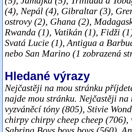
(5), Jamajka (5), Trinidad a Tob
(4), Nepál (4), Gibraltar (3), G
ostrovy (2), Ghana (2), Madagask
Rwanda (1), Vatikán (1), Fidži (
Svatá Lucie (1), Antigua a Barbu
nebo San Marino (1 zobrazená st
Hledané výrazy
Nejčastěji na mou stránku příjdet
najde mou stránku. Nejčastěji na
vyzváněcí tóny (805), Stivie Wond
chirpy chirpy cheep cheep (706),
Sabrina Boys boys boys (560), An