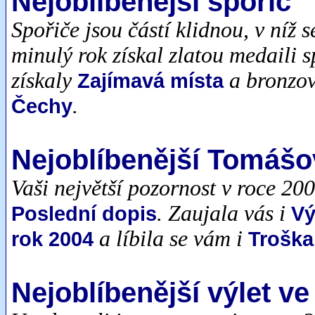
Nejoblíbenější spořič
Spořiče jsou částí klidnou, v níž 
minulý rok získal zlatou medaili 
získaly
a bronzov
Zajímavá místa
.
Čechy
Nejoblíbenější Tomášo
Vaši největší pozornost v roce 20
. Zaujala vás i
Poslední dopis
Vý
a líbila se vám i
rok 2004
Troška
Nejoblíbenější výlet v