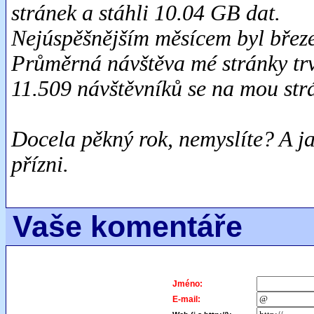
stránek a stáhli 10.04 GB dat.
Nejúspěšnějším měsícem byl březe
Průměrná návštěva mé stránky trv
11.509 návštěvníků se na mou str
Docela pěkný rok, nemyslíte? A ja
přízni.
Vaše komentáře
Jméno:
E-mail: