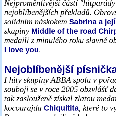
Nejproměnlivější částí "hitparády
nejoblíbenějších překladů. Obrovs
solidním náskokem
Sabrina a jej
skupiny
Middle of the road Chi
medaili z minulého roku slavně o
.
I love you
Nejoblíbenější písnič
I hity skupiny ABBA spolu v pořad
souboji se v roce 2005 obzvlášť 
tak zaslouženě získal zlatou medai
kocourajda
, které to 
Chiquitita