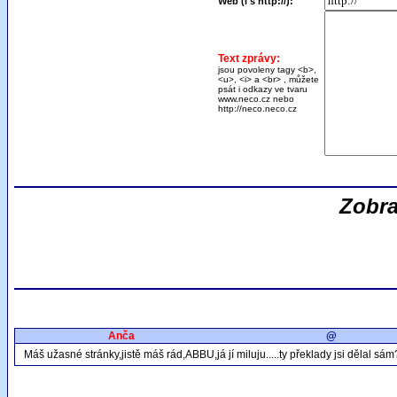
Web (i s http://):
Text zprávy:
jsou povoleny tagy <b>,
<u>, <i> a <br> , můžete
psát i odkazy ve tvaru
www.neco.cz nebo
http://neco.neco.cz
Zobra
Anča
@
Máš užasné stránky,jistě máš rád,ABBU,já jí miluju.....ty překlady jsi dělal sám