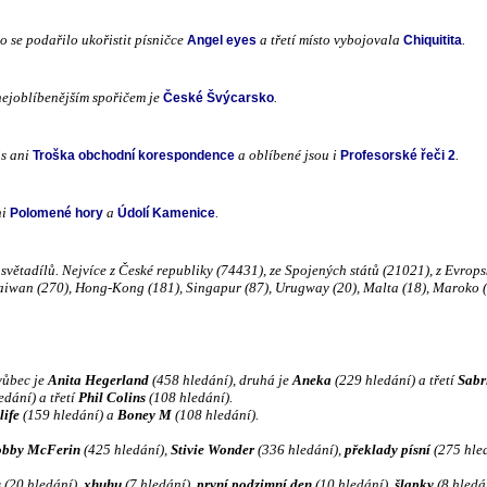
o se podařilo ukořistit písničce
a třetí místo vybojovala
.
Angel eyes
Chiquitita
 nejoblíbenějším spořičem je
.
České Švýcarsko
ás ani
a oblíbené jsou i
.
Troška obchodní korespondence
Profesorské řeči 2
ni
a
.
Polomené hory
Údolí Kamenice
světadílů. Nejvíce z České republiky (74431), ze Spojených států (21021), z Evrop
 Taiwan (270), Hong-Kong (181), Singapur (87), Urugway (20), Malta (18), Maroko (8
vůbec je
Anita Hegerland
(458 hledání), druhá je
Aneka
(229 hledání) a třetí
Sabr
edání) a třetí
Phil Colins
(108 hledání).
life
(159 hledání) a
Boney M
(108 hledání).
bby McFerin
(425 hledání),
Stivie Wonder
(336 hledání),
překlady písní
(275 hle
s
(20 hledání),
xhuhu
(7 hledání),
první podzimní den
(10 hledání),
šlapky
(8 hledá