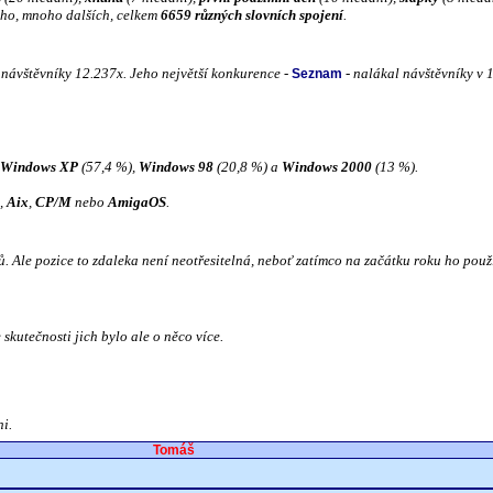
oho, mnoho dalších, celkem
6659 různých slovních spojení
.
u návštěvníky 12.237x. Jeho největší konkurence -
- nalákal návštěvníky v 
Seznam
Windows XP
(57,4 %),
Windows 98
(20,8 %) a
Windows 2000
(13 %).
,
Aix
,
CP/M
nebo
AmigaOS
.
ů. Ale pozice to zdaleka není neotřesitelná, neboť zatímco na začátku roku ho použ
e skutečnosti jich bylo ale o něco více.
ni.
Tomáš