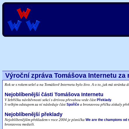
Výroční zpráva Tomášova Internetu za 
Rok se s rokem sešel a na Tomášově Internetu bylo živo. A o to, jak má stránka 
Nejoblíbenější části Tomášova Internetu
V žebříčku návštěvnosti sekcí s drtivou převahou vede část
.
Překlady
S velkým odstupem za ní následuje část
a bronzovou příčku získaly pře
Spořiče
Nejoblíbenější překlady
Nejoblíbenějším překladem v roce 2004 je písnička
We are the champions od 
bronzovou medaili.