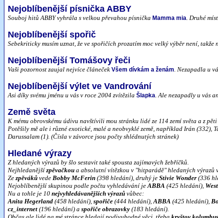
Nejoblíbenější písnička ABBY
Souboj hitů ABBY vyhrála s velkou převahou písnička
. Druhé míst
Mamma mia
Nejoblíbenější spořič
Sebekriticky musím uznat, že ve spořičích prozatím moc velký výběr není, takže
Nejoblíbenější Tomášovy řeči
Vaši pozornost zaujal nejvíce článeček
. Nezapadla u v
Všem dívkám a ženám
Nejoblíbenější výlet ve Vandrování
Asi díky svému jménu u vás v roce 2004 zvítězila
. Ale nezapadly u vás a
Šlapka
Země světa
K mému obrovskému údivu navštívili mou stránku lidé ze 114 zemí světa a z pěti 
Potěšily mě ale i různé exotické, malé a neobvyklé země, například Irán (332),
Darussalam (1). (Čísla v závorce jsou počty shlédnutých stránek)
Hledané výrazy
Z hledaných výrazů by šlo sestavit také spousta zajímavých žebříčků.
Nejhledanější
zpěvačkou
a absolutní vítězkou v "hitparádě" hledaných výrazů 
Ze
zpěváků
vede
Bobby McFerin
(398 hledání), druhý je
Stivie Wonder
(336 hl
Nejoblíbenější skupinou podle počtu vyhledávání je
ABBA
(425 hledání),
West
Nu a tohle je 10
nejvyhledávanějších výrazů
vůbec:
Anita Hegerland
(458 hledání),
spořiče
(444 hledání),
ABBA
(425 hledání),
Bo
cz_internet
(196 hledání) a
spořiče obrazovky
(183 hledání).
Občas ale lidé na mé stránce hledají podivuhodné věci, třeba
kryštov kolumbu