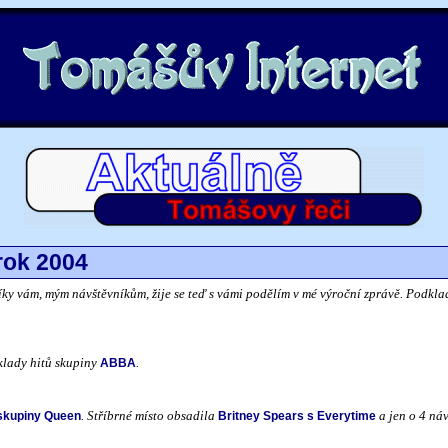
rok 2004
díky vám, mým návštěvníkům, žije se teď s vámi podělím v mé výroční zprávě. Podklad
klady hitů skupiny
.
ABBA
. Stříbrné místo obsadila
a jen o 4 ná
skupiny Queen
Britney Spears s Everytime