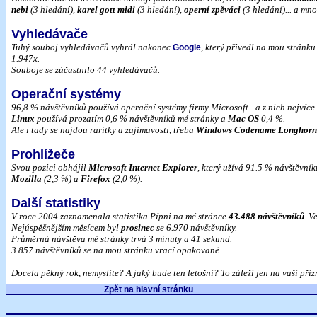
nebi
(3 hledání),
karel gott midi
(3 hledání),
operní zpěváci
(3 hledání)... a mn
Vyhledávače
Tuhý souboj vyhledávačů vyhrál nakonec
, který přivedl na mou stránk
Google
1.947x.
Souboje se zúčastnilo 44 vyhledávačů.
Operační systémy
96,8 % návštěvníků používá operační systémy firmy Microsoft - a z nich nejvíce
Linux
používá prozatím 0,6 % návštěvníků mé stránky a
Mac OS
0,4 %.
Ale i tady se najdou raritky a zajímavosti, třeba
Windows Codename Longhorn
Prohlížeče
Svou pozici obhájil
Microsoft Internet Explorer
, který užívá 91.5 % návštěvník
Mozilla
(2,3 %) a
Firefox
(2,0 %).
Další statistiky
V roce 2004 zaznamenala statistika Pípni na mé stránce
43.488 návštěvníků
. V
Nejúspěšnějším měsícem byl
prosinec
se 6.970 návštěvníky.
Průměrná návštěva mé stránky trvá 3 minuty a 41 sekund.
3.857 návštěvníků se na mou stránku vrací opakovaně.
Docela pěkný rok, nemyslíte? A jaký bude ten letošní? To záleží jen na vaší příz
Zpět na hlavní stránku