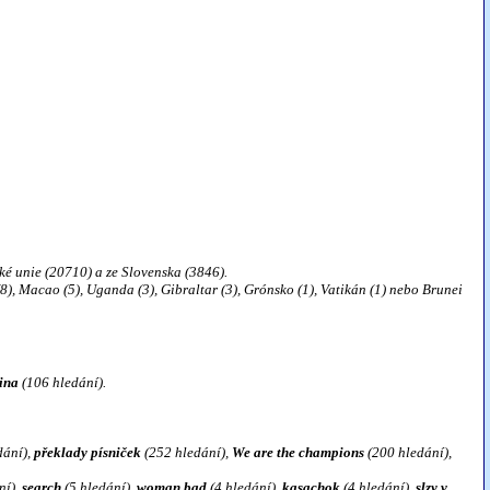
ské unie (20710) a ze Slovenska (3846).
), Macao (5), Uganda (3), Gibraltar (3), Grónsko (1), Vatikán (1) nebo Brunei
ina
(106 hledání).
dání),
překlady písniček
(252 hledání),
We are the champions
(200 hledání),
ní),
search
(5 hledání),
woman bad
(4 hledání),
kasachok
(4 hledání),
slzy v