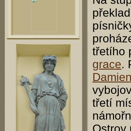
překlad
písničk
proháze
třetího
grace
.
Damien
vybojov
třetí m
námořn
Ostrov 