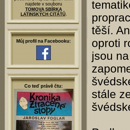
temati
najdete v souboru
TOMOVA SBÍRKA
proprac
LATINSKÝCH CITÁTŮ
.
těší. A
oproti
Můj profil na Facebooku:
jsou na
zapome
švédské
Co teď právě čtu:
stále z
švédsk