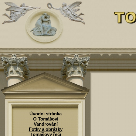
Úvodní stránka
O Tomášovi
Vandrování
Fotky a obrázky
Tomášovy řeči