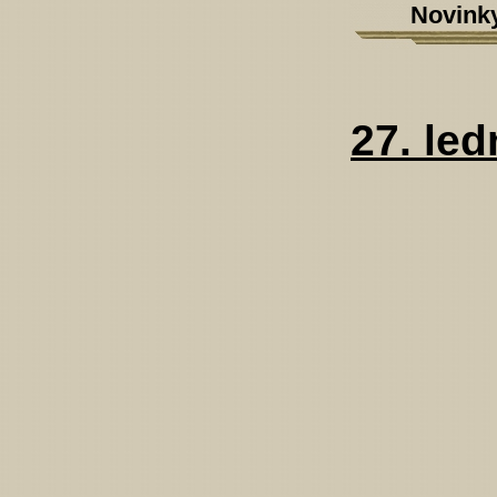
Novink
27. le