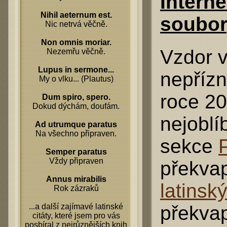
Intern
Nihil aeternum est.
soubo
Nic netrvá věčně.
Non omnis moriar.
Vzdor v
Nezemřu věčně.
Lupus in sermone...
nepřízn
My o vlku... (Plautus)
roce 20
Dum spiro, spero.
Dokud dýchám, doufám.
nejoblí
Ad utrumque paratus
Na všechno připraven.
sekce
Semper paratus
Vždy připraven
překvap
Annus mirabilis
latinsk
Rok zázraků
...a další zajímavé latinské
překvap
citáty, které jsem pro vás
posbíral z nejrůznějších knih