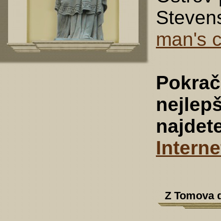
Steven
man's 
Pokrač
nejlep
najdet
Interne
Z Tomova d