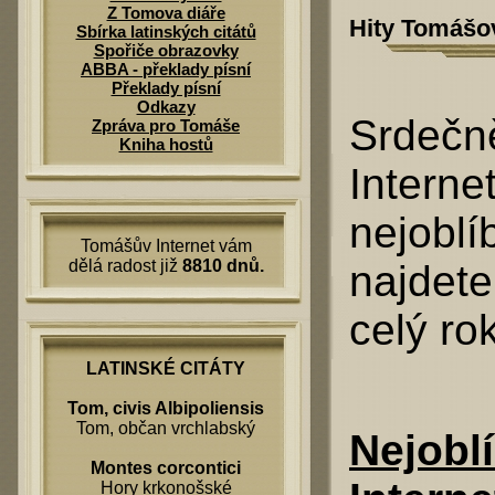
Z Tomova diáře
Hity Tomášov
Sbírka latinských citátů
Spořiče obrazovky
ABBA - překlady písní
Překlady písní
Odkazy
Srdečn
Zpráva pro Tomáše
Kniha hostů
Interne
nejoblí
Tomášův Internet vám
dělá radost již
8810 dnů.
najdete
celý ro
LATINSKÉ CITÁTY
Tom, civis Albipoliensis
Tom, občan vrchlabský
Nejobl
Montes corcontici
Hory krkonošské