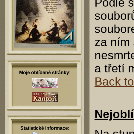
Podle s
soubor
soubo
za ním 
nesmrt
a třetí
Moje oblíbené stránky:
Back t
Nejoblí
Statistické informace:
Na stup