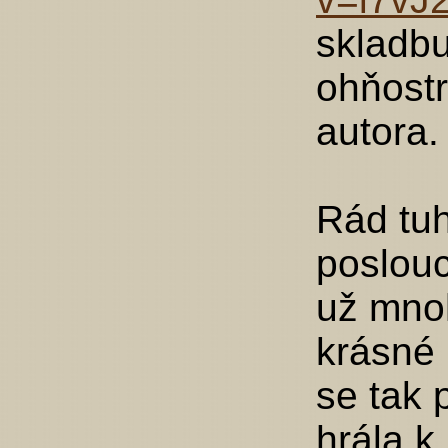
skladbu
ohňostr
autora.
Rád tu
poslou
už mno
krásné 
se tak 
hrála k