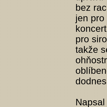
bez rac
jen pro
koncert
pro sir
takže 
ohňostr
oblíben
dodnes
Napsal