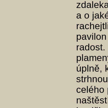
zdaleka
a o jak
rachejt
pavilon
radost.
plameny
úplně, 
strhnou
celého 
naštěst