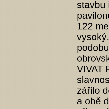
stavbu
pavilon
122 met
vysoký.
podobu
obrovs
VIVAT R
slavnos
zářilo 
a obě d