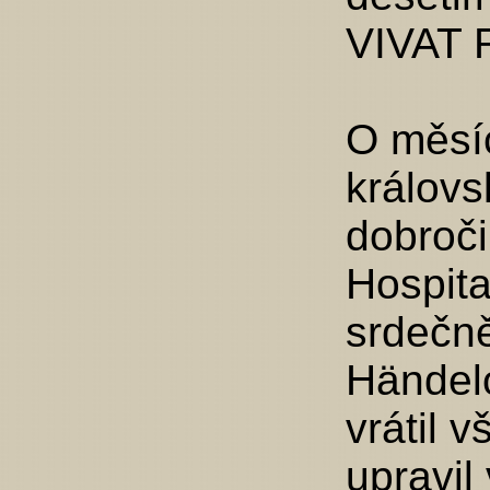
VIVAT R
O měsíc
královs
dobroč
Hospita
srdečně
Händelo
vrátil 
upravil 