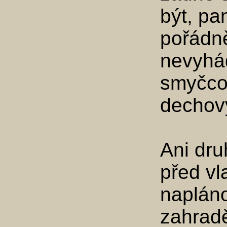
být, pa
pořádně
nevyhá
smyčcov
dechov
Ani dru
před vl
napláno
zahrad