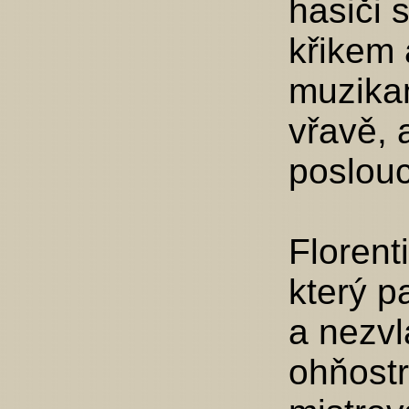
hasiči 
křikem 
muzikan
vřavě, 
poslouc
Florent
který p
a nezvl
ohňostrů