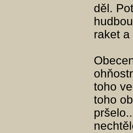
děl. Po
hudbou
raket a
Obecens
ohňost
toho ve
toho o
pršelo..
nechtěl