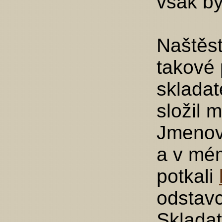
však by
Naštěstí
takové 
skladat
složil 
Jmenov
a v mém
potkali
odstavc
Skladat