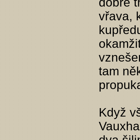
dobré t
vřava, 
kupředu
okamžit
vznešen
tam něk
propuka
Když vš
Vauxhal
dva šili