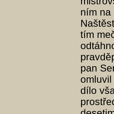
mistrov
ním na 
Naštěst
tím meč
odtáhno
pravdě
pan Ser
omluvil
dílo vš
prostře
desetim