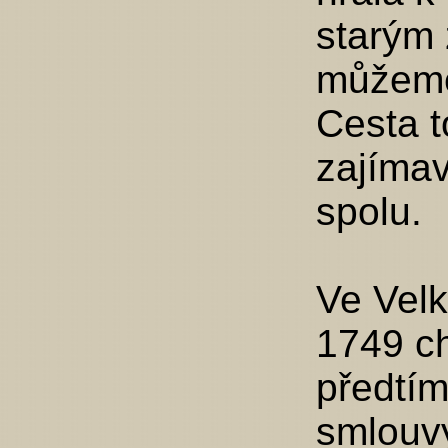
starým
můžeme 
Cesta t
zajímav
spolu.
Ve Velk
1749 ch
předtím
smlouvy