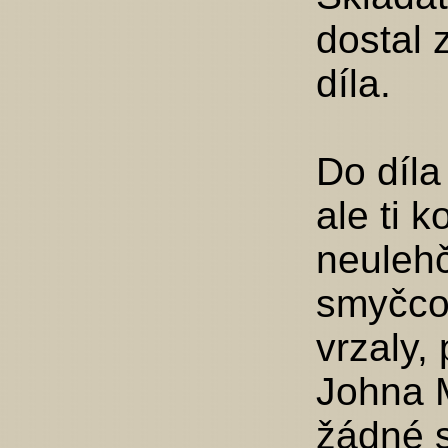
dostal 
díla.
Do díla 
ale ti 
neulehč
smyčco
vrzaly,
Johna M
žádné 