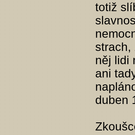
totiž sl
slavnos
nemocni
strach,
něj lid
ani tad
naplán
duben 
Zkoušc