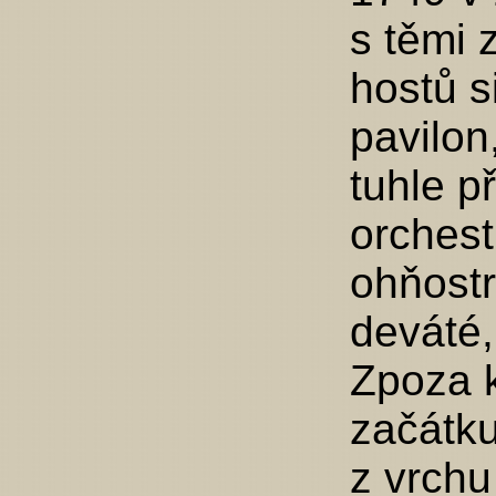
s těmi 
hostů s
pavilon
tuhle p
orchest
ohňostr
deváté,
Zpoza k
začátku
z vrchu