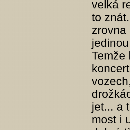
velká r
to znát
zrovna 
jedinou
Temže 
koncert
vozech,
drožkác
jet... a
most i 