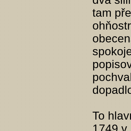
tam pře
ohňostr
obecen
spokoje
popisov
pochval
dopadlo
To hlav
1749 v 