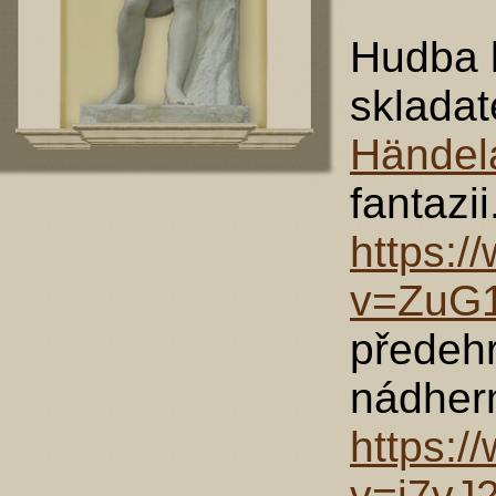
Hudba 
sklada
Händel
fantazi
https:
v=ZuG
předehr
nádher
https:
v=i7vJ