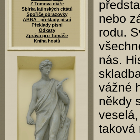
předsta
Z Tomova diáře
Sbírka latinských citátů
Spořiče obrazovky
nebo zá
ABBA - překlady písní
Překlady písní
rodu. S
Odkazy
Zpráva pro Tomáše
Kniha hostů
všechno
nás. Hi
skladba
vážné h
někdy 
veselá
taková 