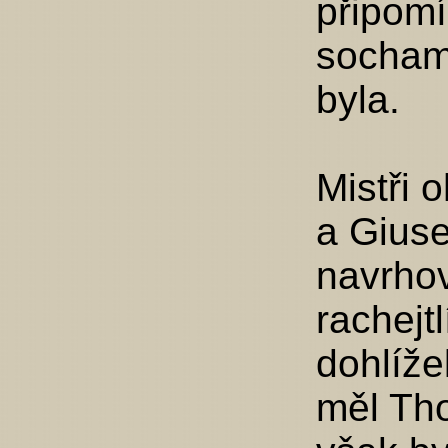
připomí
socham
byla.
Mistři 
a Giuse
navrhov
rachejt
dohlíže
měl Tho