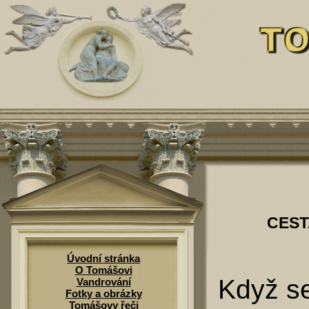
CEST
Úvodní stránka
O Tomášovi
Když se
Vandrování
Fotky a obrázky
Tomášovy řeči