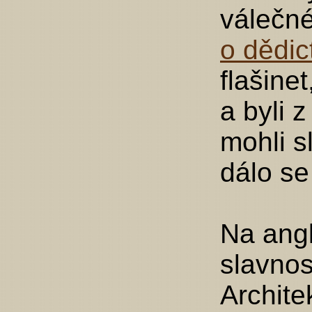
válečn
o dědic
flašinet
a byli 
mohli sl
dálo se
Na angl
slavnos
Archite