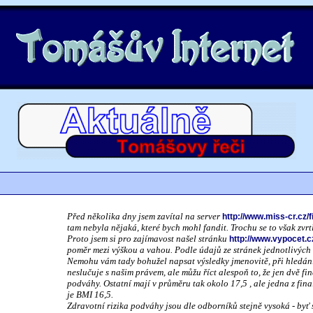
Před několika dny jsem zavítal na server
http://www.miss-cr.cz/f
tam nebyla nějaká, které bych mohl fandit. Trochu se to však zvr
Proto jsem si pro zajímavost našel stránku
http://www.vypocet.c
poměr mezi výškou a vahou. Podle údajů ze stránek jednotlivých f
Nemohu vám tady bohužel napsat výsledky jmenovitě, při hledání
neslučuje s našim právem, ale můžu říct alespoň to, že jen dvě f
podváhy. Ostatní mají v průměru tak okolo 17,5 , ale jedna z fina
je BMI 16,5.
Zdravotní rizika podváhy jsou dle odborníků stejně vysoká - byť 