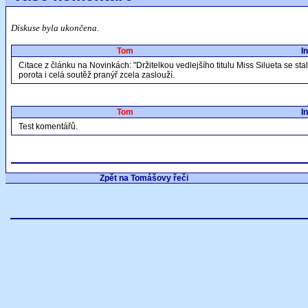
Diskuse byla ukončena.
Tom
I
Citace z článku na Novinkách: "Držitelkou vedlejšího titulu Miss Silueta se sta
porota i celá soutěž pranýř zcela zaslouží.
Tom
I
Test komentářů.
Zpět na Tomášovy řeči