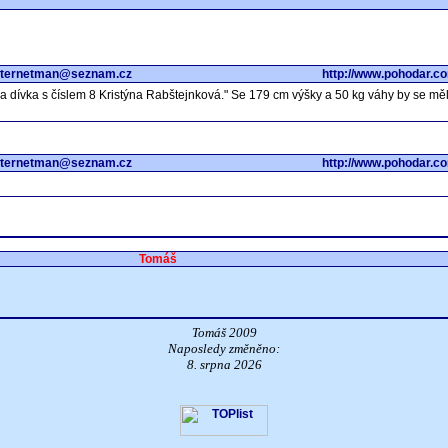
nternetman@seznam.cz
http://www.pohodar.c
la dívka s číslem 8 Kristýna Rabštejnková." Se 179 cm výšky a 50 kg váhy by se měla 
nternetman@seznam.cz
http://www.pohodar.c
Tomáš
Tomáš 2009
Naposledy změněno:
8. srpna 2026