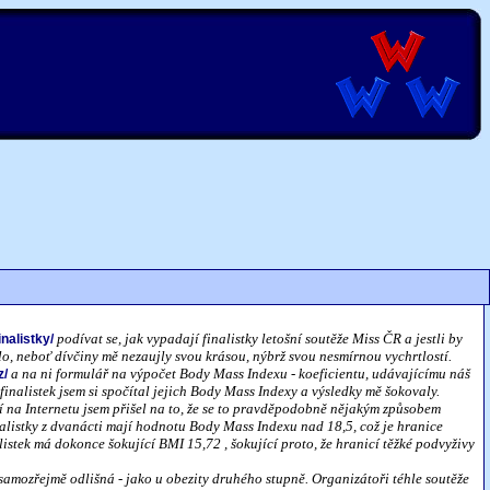
podívat se, jak vypadají finalistky letošní soutěže Miss ČR a jestli by
inalistky/
tlo, neboť dívčiny mě nezaujly svou krásou, nýbrž svou nesmírnou vychrtlostí.
a na ni formulář na výpočet Body Mass Indexu - koeficientu, udávajícímu náš
z/
inalistek jsem si spočítal jejich Body Mass Indexy a výsledky mě šokovaly.
 na Internetu jsem přišel na to, že se to pravděpodobně nějakým způsobem
inalistky z dvanácti mají hodnotu Body Mass Indexu nad 18,5, což je hranice
listek má dokonce šokující BMI 15,72 , šokující proto, že hranicí těžké podvyživy
samozřejmě odlišná - jako u obezity druhého stupně. Organizátoři téhle soutěže