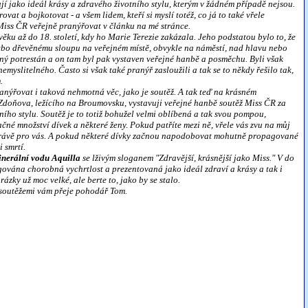
jí jako ideál krásy a zdravého životního stylu, kterým v žádném případě nejsou.
vat a bojkotovat - a všem lidem, kteří si myslí totéž, co já to také vřele
Miss ČR veřejně pranýřovat v článku na mé stránce.
ěku až do 18. století, kdy ho Marie Terezie zakázala. Jeho podstatou bylo to, že
ebo dřevěnému sloupu na veřejném místě, obvykle na náměstí, nad hlavu nebo
yčný potrestán a on tam byl pak vystaven veřejné hanbě a posměchu. Byli však
nemyslitelného. Často si však také pranýř zasloužili a tak se to někdy řešilo tak,
.
ranýřovat i taková nehmotná věc, jako je soutěž. A tak teď na krásném
a Zdoňova, ležícího na Broumovsku, vystavuji veřejné hanbě soutěž Miss ČR za
ho stylu. Soutěž je to totiž bohužel velmi oblíbená a tak svou pompou,
né množství dívek a některé ženy. Pokud patříte mezi ně, vřele vás zvu na můj
 právě pro vás. A pokud některé dívky začnou napodobovat mohutně propagované
i smrtí.
nerální vodu Aquilla
se lživým sloganem "Zdravější, krásnější jako Miss." V do
vána chorobná vychrtlost a prezentovaná jako ideál zdraví a krásy a tak i
ázky už moc velké, ale berte to, jako by se stalo.
soutěžemi vám přeje pohodář Tom.