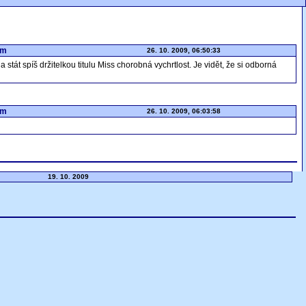
om
26. 10. 2009, 06:50:33
stát spíš držitelkou titulu Miss chorobná vychrtlost. Je vidět, že si odborná
om
26. 10. 2009, 06:03:58
19. 10. 2009