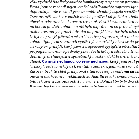
však vychrtlé finalistky soutěže bombasticky a s pompou prezentu
Proto jsem se rozhodl nejen letošní ročník soutěže naprosto ignoro
doporučuju - ale rozhodl jsem se tenhle zhoubný aspekt soutěže 
Trest pranýřování se v našich zemích používal od počátku středov
člověka, odsouzeného k tomuto trestu přivázali ke kamennému n
na krk mu pověsili tabuli, na níž bylo napsáno, za co je ten dot
takhle trestáni jen prostí lidé, dát na pranýř šlechtice bylo něco 
že byl na pranýř přivázán místo šlechtice praporec s jeho znakem
Tohoto fíglu jsem se rozhodl využít i já, neboť díky němu se dá p
starobylém pranýři, který jsem si s úpravami vypůjčil z městečk
propagaci chorobné podváhy jako ideálu krásy a zdravého životní
diamanty, orchidejemi a společenským leskem dokáže ovlivnit znač
článek
, který jsem psal
Co muži nechápou, co ženy nechápou
"missky", vede to někdy až k mentální anorexii, jenž může skončit 
Zároveň bych tu chtěl pranýřovat s tím související
reklamu na mi
omrzení opakovaných reklamách na Aquillu je tak rovněž propago
tyto reklamy si zaslouží pobyt na pranýři. Bohužel by byly dva obr
Krásné dny bez ovlivňování vašeho sebehodnocení reklamami a 