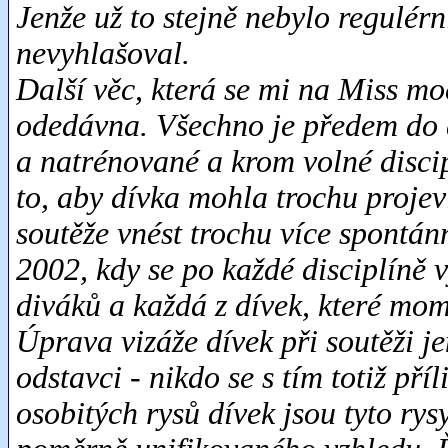
Jenže už to stejně nebylo regulérní
nevyhlašoval.
Další věc, která se mi na Miss mo
odedávna. Všechno je předem do d
a natrénované a krom volné discip
to, aby dívka mohla trochu projev
soutěže vnést trochu více spontánn
2002, kdy se po každé disciplíně 
diváků a každá z dívek, které mom
Úprava vizáže dívek při soutěži j
odstavci - nikdo se s tím totiž pří
osobitých rysů dívek jsou tyto rys