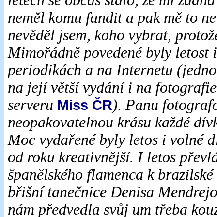
letech se občas stalo, že mi žádná
neměl komu fandit a pak mě to ne
nevěděl jsem, koho vybrat, protože
Mimořádně povedené byly letost i f
periodikách a na Internetu (jednou
na její větší vydání i na fotograf
serveru
). Panu fotografo
Miss ČR
neopakovatelnou krásu každé dívk
Moc vydařené byly letos i volné di
od roku kreativnější. I letos přev
španělského flamenca k brazilské 
břišní tanečnice Denisa Mendrejo
nám předvedla svůj um třeba kouz