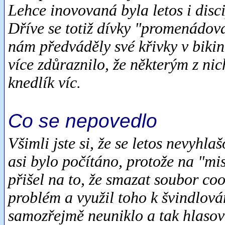
Lehce inovovaná byla letos i dis
Dříve se totiž dívky "promenádova
nám předváděly své křivky v bikiná
více zdůraznilo, že některým z ni
knedlík víc.
Co se nepovedlo
Všimli jste si, že se letos nevyhl
asi bylo počítáno, protože na "mi
přišel na to, že smazat soubor coo
problém a využil toho k švindlová
samozřejmě neuniklo a tak hlasován