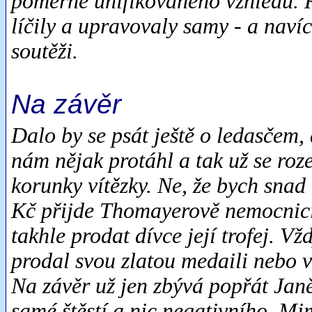
poměrně unifikovaného vzhledu. Ř
líčily a upravovaly samy - a naví
soutěži.
Na závěr
Dalo by se psát ještě o ledasčem,
nám nějak protáhl a tak už se roze
korunky vítězky. Ne, že bych snad 
Kč přijde Thomayerově nemocnici j
takhle prodat dívce její trofej. Vž
prodal svou zlatou medaili nebo 
Na závěr už jen zbývá popřát Janě
samé štěstí a nic negativního. Mim