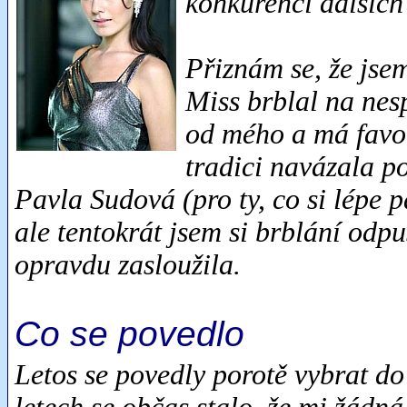
konkurenci dalších 
Přiznám se, že jse
Miss brblal na nesp
od mého a má favor
tradici navázala po
Pavla Sudová (pro ty, co si lépe pa
ale tentokrát jsem si brblání odpus
opravdu zasloužila.
Co se povedlo
Letos se povedly porotě vybrat do