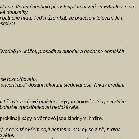
ifikace. Vedení nechalo předstoupit uchazeče a vybralo z nich
ké dotazníky.
patřičně hrdá. Teď může říkat, že pracuje v televizi. Je jí
osmívat.
odně je urážet, prosadit si autoritu a nedat se obměkčit
 se rozhořčovalo.
Koncentrace" dosáhl rekordní sledovanosti. Nikdy předtím
ž byli vězňové umístěni. Byly to hotové latríny s jedním
e bohužel zprostředkovat nedokázala.
, proklínají kápy a vězňové jsou kladnými hrdiny.
, k čemuž ovšem dojít nemohlo, stal by se z něj hrdina.
světle.