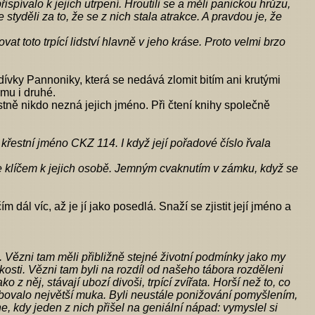
ispívalo k jejich utrpení. Hroutili se a měli panickou hrůzu,
styděli za to, že se z nich stala atrakce. A pravdou je, že
t toto trpící lidství hlavně v jeho kráse. Proto velmi brzo
ívky Pannoniky, která se nedává zlomit bitím ani krutými
omu i druhé.
stně nikdo nezná jejich jméno. Při čtení knihy společně
křestní jméno CKZ 114. I když její pořadové číslo řvala
 je klíčem k jejich osobě. Jemným cvaknutím v zámku, když se
ál víc, až je jí jako posedlá. Snaží se zjistit její jméno a
ězni tam měli přibližně stejné životní podmínky jako my
kosti. Vězni tam byli na rozdíl od našeho tábora rozděleni
z něj, stávají ubozí divoši, trpící zvířata. Horší než to, co
sobovalo největší muka. Byli neustále ponižování pomyšlením,
dne, kdy jeden z nich přišel na geniální nápad: vymyslel si