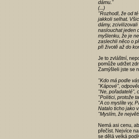
dámu."
(...)
"Rozhodl, že od té
jakkoli selhat. Vši
dámy, zcivilizovali
naslouchat jeden dr
myšlenku, že je ne
zaslechli něco o p
při životě až do ko
Je to zvláštní, nep
pomůže udržet zdra
Zamýšleli jste se n
"Kdo má podle vás 
"Kápové", odpově
"Ne, pořadatelé", 
"Politici, protože
"A co myslíte vy, 
Natalo ticho jako v
"Myslím, že největš
Nemá asi cenu, aby
přečíst. Nejvíce na
se dělá velká podí