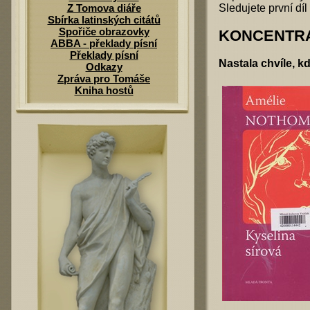
Sledujete první díl
Z Tomova diáře
Sbírka latinských citátů
Spořiče obrazovky
KONCENTRA
ABBA - překlady písní
Překlady písní
Nastala chvíle, k
Odkazy
Zpráva pro Tomáše
Kniha hostů