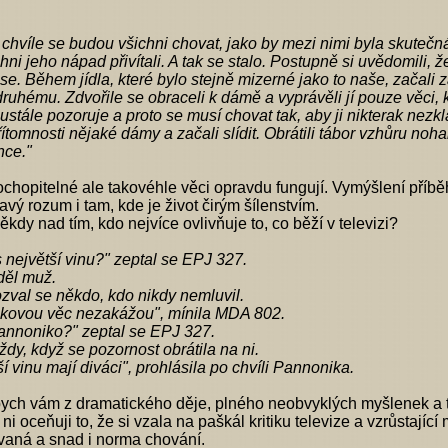
 chvíle se budou všichni chovat, jako by mezi nimi byla skutečná 
chni jeho nápad přivítali. A tak se stalo. Postupně si uvědomili, 
 se. Během jídla, které bylo stejně mizerné jako to naše, začali 
uhému. Zdvořile se obraceli k dámě a vyprávěli jí pouze věci, kt
ustále pozoruje a proto se musí chovat tak, aby ji nikterak nezk
řítomnosti nějaké dámy a začali slídit. Obrátili tábor vzhůru noh
nce."
ochopitelné ale takovéhle věci opravdu fungují. Vymýšlení příběhů
vý rozum i tam, kde je život čirým šílenstvím.
ěkdy nad tím, kdo nejvíce ovlivňuje to, co běží v televizi?
největší vinu?" zeptal se EPJ 327.
děl muž.
ozval se někdo, kdo nikdy nemluvil.
 takovou věc nezakážou", mínila MDA 802.
Pannoniko?" zeptal se EPJ 327.
ždy, když se pozornost obrátila na ni.
í vinu mají diváci", prohlásila po chvíli Pannonika.
ch vám z dramatického děje, plného neobvyklých myšlenek a tém
 ni oceňuji to, že si vzala na paškál kritiku televize a vzrůstající
vaná a snad i norma chování.