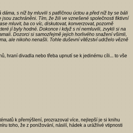
dáma, s níž by mluvili s patřičnou úctou a před níž by se báli
že jsou zachráněni. Tím, že žili ve vznešené společnosti fiktivní
zase mluvit, ba co víc, diskutovat, konverzovat, pozorně
eré jí byly hodné. Dokonce i když s ní nemluvili, zvykli si na
lamali. Dozorci si samozřejmě jejich horlivého snažení všimli,
ama, ale nikoho nenašli. Tohle duševní vítězství udrželo vězně
, hraní divadla nebo třeba upnutí se k jedinému cíli... to vše
atů k přemýšlení, prozrazoval více, nejlepší je si knihu
 míru toho, že z ponižování, násilí, hádek a urážlivé vtipnosti