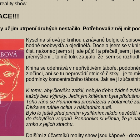
 reality show
CE!!!
dy už jim utrpení druhých nestačilo. Potřebovali z něj mít p
Kyselina sírová je knihou uznávané belgické spiso
hodně neobvyklá a ojedinělá. Docela jsem se v knih
číst, nakonec jsem si ji ale půjčil a přečetl jsem ji 
přemýšlení... to mě tolik zaujalo, že jsem se rozhodl 
Kniha se odehrává v nepřívětivém táboře, podobném
zločinci, ani se tu neprovádí etnické čistky... je to m
podmínky koncentračního tábora. Jak se jí zúčastni
K tomu, aby člověka zatkli, nebylo třeba žádné zvlá
každý bez výjimky. Jediným kritériem byla příslušnos
Toho rána se Pannonika procházela v botanické zahr
Dívka se náhle ocitla v nákladním autě.
Bylo to ještě před prvním vysíláním; nikdo nevěděl, 
do dobytčích vagonů. Pannonika si všimla, že je nat
zrnko z jejich strachu.
Dalšími z účastníků reality show jsou kápové - dozor