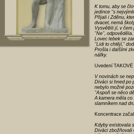
K tomu, aby se člo
jedince "s nejvýml
Přijali i Zděnu, kt
dvacet, nemá školy
Vysvětlili jí, v čem
"Ne", odpověděla. "
Lovec lebek se zam
"Lidi to chtějí," d
Prošla i dalšími z
nářky.
Uvedení TAKOVÉ re
V novinách se nep
Diváci si hned po 
nebylo možné pozo
"Aspoň se něco děje
A kamera měla co n
slamníkem nad druh
Koncentrace začala 
Kdyby existovala s
Diváci zbožňovali 