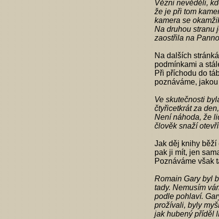
Vězni nevěděli, kdo
že je při tom kamer
kamera se okamžik
Na druhou stranu j
zaostřila na Panno
Na dalších stránká
podmínkami a stále
Při příchodu do tá
poznáváme, jakou 
Ve skutečnosti byl
čtyřicetkrát za den
Není náhoda, že li
člověk snaží otevří
Jak děj knihy běží 
pak ji mít, jen sam
Poznáváme však ta
Romain Gary byl b
tady. Nemusím vám 
podle pohlaví. Gary
prožívali, byly my
jak hubený příděl l