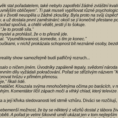
věk stal pořadatelem, také nebylo zapotřebí žádné zvláštní kval
uvnějším obličejem". Ti pak museli vyplňovat různé psychologic
erá v životě neuspěla u žádné zkoušky. Byla proto na svůj úspěch 
, a už dostala první zaměstnání; okolí se jí konečně přestane p
 pořad spočívá, a chtěli vědět, jestli jí to šokuje.
Je to prostě síla."
yslel a prohlásil, že o to přesně jde.
odal. "Vyumělkovanost, komedie, s tím je konec."
kouškami, v nichž prokázala schopnost bít neznámé osoby, bezdův
ality show samozřejmě budí patřičný rozruch...
salo o ničem jiném. Úvodníky zapáleně tepaly, svědomí národa
prvním dílu vyžádali pokračování. Pořad se střízlivým názvem "
rovat hrůzu v přímém přenosu.
," říkali lidé.
atáčet. Klouzala svýma mnohočetnýma očima po barácích, v nich
ým. Komentátor líčil zápach moči a vlhký chlad, který televiz
a její křivka sledovanosti letí strmě vzhůru. Diváci se rozčilují
ebemenší možnost, že by se některý z vězňů dostal z tábora živý
oběti. A pořad je velmi šikovně uměl ukázat jen v tom nejlepším 