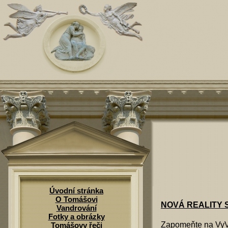
Úvodní stránka
O Tomášovi
NOVÁ REALITY
Vandrování
Fotky a obrázky
Zapomeňte na VyVol
Tomášovy řeči