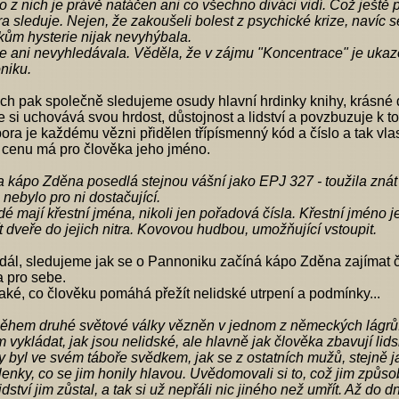
 z nich je právě natáčen ani co všechno diváci vidí. Což ještě př
a sleduje. Nejen, že zakoušeli bolest z psychické krize, navíc se 
ům hysterie nijak nevyhýbala.
e ani nevyhledávala. Věděla, že v zájmu "Koncentrace" je ukazova
niku.
ch pak společně sledujeme osudy hlavní hrdinky knihy, krásné d
 si uchovává svou hrdost, důstojnost a lidství a povzbuzuje k t
bora je každému vězni přidělen třípísmenný kód a číslo a tak vla
cenu má pro člověka jeho jméno.
a kápo Zděna posedlá stejnou vášní jako EPJ 327 - toužila znát 
, nebylo pro ni dostačující.
dé mají křestní jména, nikoli jen pořadová čísla. Křestní jméno
t dveře do jejich nitra. Kovovou hudbou, umožňující vstoupit.
dál, sledujeme jak se o Pannoniku začíná kápo Zděna zajímat čím d
a pro sebe.
ké, co člověku pomáhá přežít nelidské utrpení a podmínky...
ěhem druhé světové války vězněn v jednom z německých lágrů. V
vykládat, jak jsou nelidské, ale hlavně jak člověka zbavují lids
 byl ve svém táboře svědkem, jak se z ostatních mužů, stejně jako 
šlenky, co se jim honily hlavou. Uvědomovali si to, což jim způ
idství jim zůstal, a tak si už nepřáli nic jiného než umřít. Až do 