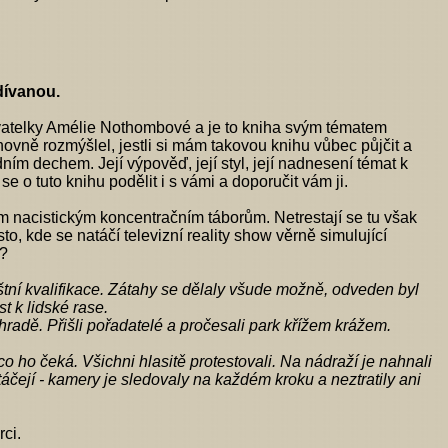
odívanou.
vatelky Amélie Nothombové a je to kniha svým tématem
ovně rozmýšlel, jestli si mám takovou knihu vůbec půjčit a
jedním dechem. Její výpověď, její styl, její nadnesení témat k
se o tuto knihu podělit i s vámi a doporučit vám ji.
 nacistickým koncentračním táborům. Netrestají se tu však
ísto, kde se natáčí televizní reality show věrně simulující
t?
štní kvalifikace. Zátahy se dělaly všude možně, odveden byl
t k lidské rase.
adě. Přišli pořadatelé a pročesali park křížem krážem.
co ho čeká. Všichni hlasitě protestovali. Na nádraží je nahnali
áčejí - kamery je sledovaly na každém kroku a neztratily ani
ci.