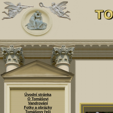
Úvodní stránka
O Tomášovi
Vandrování
Fotky a obrázky
Tomášovy řeči