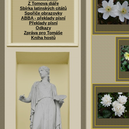
Z Tomova diáře
Sbírka latinských citátů
Spořiče obrazovky
ABBA - překlady písní
Překlady písní
Odkazy
Zpráva pro Tomáše
Kniha hostů